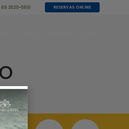
49 3520-5510
RESERVAS ONLINE
ões
Pacotes
Gastronomia
Eventos
io