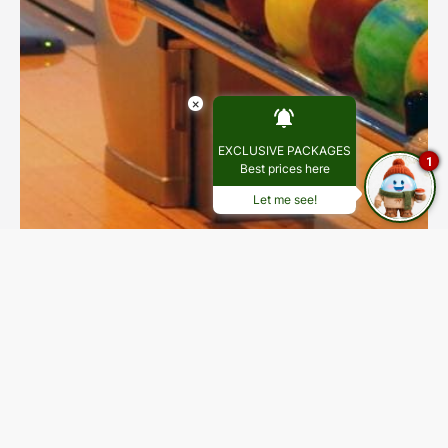
×
EXCLUSIVE PACKAGES
1
Best prices here
Let me see!