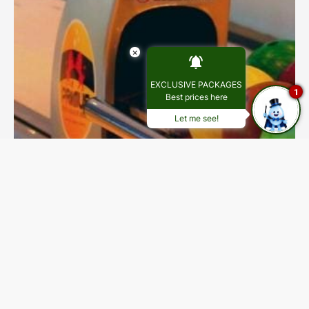
×
EXCLUSIVE PACKAGES
1
Best prices here
Let me see!