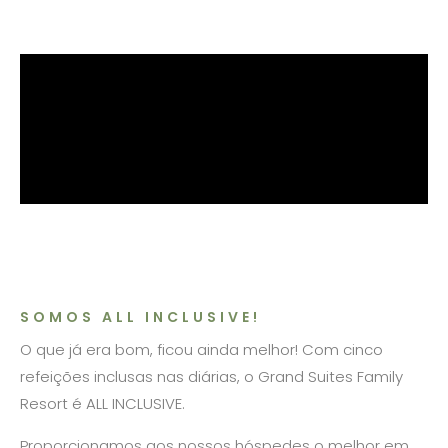
SOMOS ALL INCLUSIVE!
O que já era bom, ficou ainda melhor! Com cinco
refeições inclusas nas diárias, o Grand Suites Family
Resort é ALL INCLUSIVE.
Proporcionamos aos nossos hóspedes o melhor em