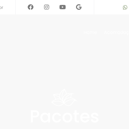
or
Home
Acomodaç
Pacotes