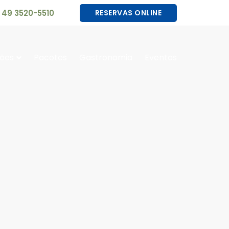
49 3520-5510
RESERVAS ONLINE
ões
Pacotes
Gastronomia
Eventos