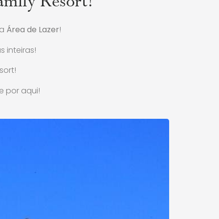
amily Resort!
la
Área de Lazer
!
inteiras!
ort!
 por aqui!