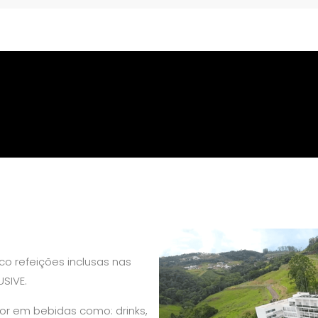
co refeições inclusas nas
USIVE.
r em bebidas como: drinks,