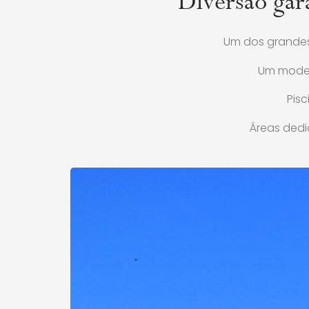
Diversão gar
Um dos grandes
Um moder
Pis
Áreas ded