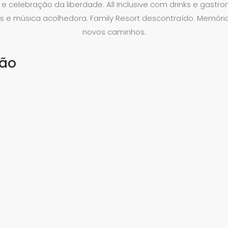
te e celebração da liberdade. All Inclusive com drinks e gastr
is e música acolhedora. Family Resort descontraído. Memóri
novos caminhos.
ção