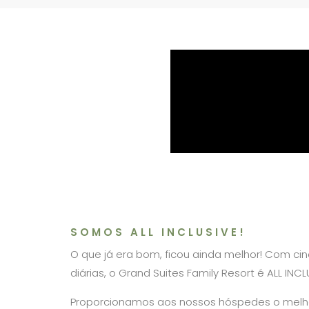
SOMOS ALL INCLUSIVE!
O que já era bom, ficou ainda melhor! Com cin
diárias, o Grand Suites Family Resort é ALL INCL
Proporcionamos aos nossos hóspedes o melho