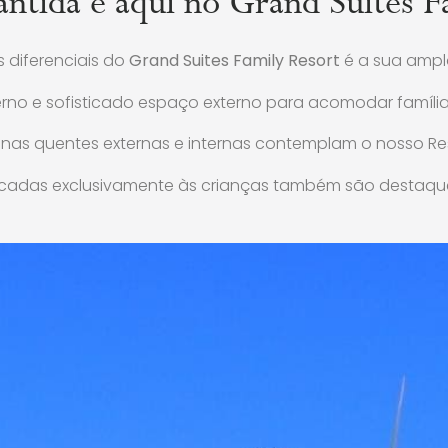
antida é aqui no Grand Suites F
 diferenciais do
Grand Suites Family Resort
é a sua amp
no e sofisticado espaço externo para acomodar famílias 
cinas quentes externas e internas contemplam o nosso Res
icadas exclusivamente às crianças também são destaque